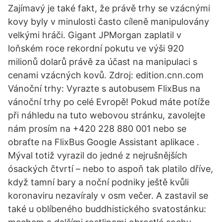
Zajímavý je také fakt, že právě trhy se vzácnými
kovy byly v minulosti často cíleně manipulovány
velkými hráči. Gigant JPMorgan zaplatil v
loňském roce rekordní pokutu ve výši 920
milionů dolarů právě za účast na manipulaci s
cenami vzácných kovů. Zdroj: edition.cnn.com
Vánoční trhy: Vyrazte s autobusem FlixBus na
vánoční trhy po celé Evropě! Pokud máte potíže
při náhledu na tuto webovou stránku, zavolejte
nám prosím na +420 228 880 001 nebo se
obraťte na FlixBus Google Assistant aplikace .
Mýval totiž vyrazil do jedné z nejrušnějších
ósackých čtvrtí – nebo to aspoň tak platilo dříve,
když tamní bary a noční podniky ještě kvůli
koronaviru nezavíraly v osm večer. A zastavil se
také u oblíbeného buddhistického svatostánku: