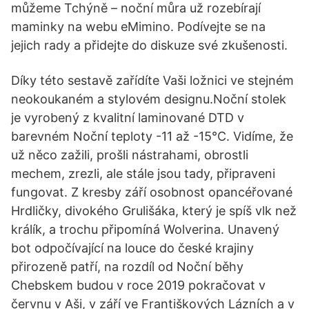
můžeme Tchýně – noční můra už rozebírají
maminky na webu eMimino. Podívejte se na
jejich rady a přidejte do diskuze své zkušenosti.
Díky této sestavě zařídíte Vaši ložnici ve stejném
neokoukaném a stylovém designu.Noční stolek
je vyrobený z kvalitní laminované DTD v
barevném Noční teploty -11 až -15°C. Vidíme, že
už něco zažili, prošli nástrahami, obrostli
mechem, zrezli, ale stále jsou tady, připraveni
fungovat. Z kresby září osobnost opancéřované
Hrdličky, divokého Grulišáka, který je spíš vlk než
králík, a trochu připomíná Wolverina. Unavený
bot odpočívající na louce do české krajiny
přirozeně patří, na rozdíl od Noční běhy
Chebskem budou v roce 2019 pokračovat v
červnu v Aši, v září ve Františkových Lázních a v