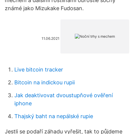
mechem a dalšími rostlinami obrostlé sochy
známé jako Mizukake Fudosan.
11.06.2021
Live bitcoin tracker
Bitcoin na indickou rupii
Jak deaktivovat dvoustupňové ověření
iphone
Thajský baht na nepálské rupie
Jestli se podaří záhadu vyřešit, tak to půjdeme