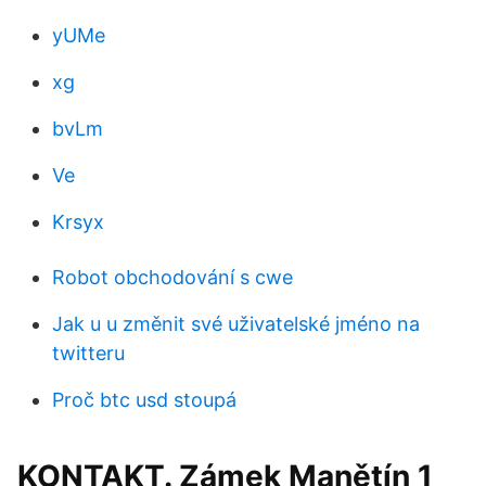
yUMe
xg
bvLm
Ve
Krsyx
Robot obchodování s cwe
Jak u u změnit své uživatelské jméno na
twitteru
Proč btc usd stoupá
KONTAKT. Zámek Manětín 1