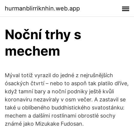
hurmanblirriknhin.web.app
Noční trhy s
mechem
Mýval totiž vyrazil do jedné z nejrušnějších
ósackých čtvrtí – nebo to aspoň tak platilo dříve,
když tamní bary a noční podniky ještě kvůli
koronaviru nezavíraly v osm večer. A zastavil se
také u oblíbeného buddhistického svatostánku:
mechem a dalšími rostlinami obrostlé sochy
známé jako Mizukake Fudosan.