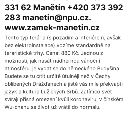
331 62 Manětín +420 373 392
283 manetin@npu.cz.
www.zamek-manetin.cz
Tento typ terária (s pozadím a interiérem, avšak
bez elektroinstalace) vozíme standardně na
teraristické trhy. Cena: 880 Kč. Jednou z
možností, jak nasát nádhernou vánoční
atmosféru, je vydat se do německého Budyšína.
Budete se tu cítit určitě útulněji než v Čechy
oblíbených Drážďanech a jistě vás mile překvapí i
jazyk a kultura Lužických Srbů. Zatímco svět
svírají přísná omezení kvůli koronaviru, v čínském
Wu-chanu se život už vrátil do normálu.