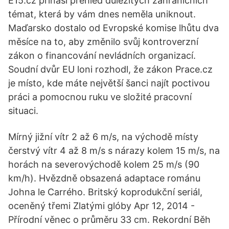
E15.cz přináší přehled důležitých zahraničních
témat, která by vám dnes neměla uniknout.
Maďarsko dostalo od Evropské komise lhůtu dva
měsíce na to, aby změnilo svůj kontroverzní
zákon o financování nevládních organizací.
Soudní dvůr EU loni rozhodl, že zákon Prace.cz
je místo, kde máte největší šanci najít poctivou
práci a pomocnou ruku ve složité pracovní
situaci.
Mírný jižní vítr 2 až 6 m/s, na východě místy
čerstvý vítr 4 až 8 m/s s nárazy kolem 15 m/s, na
horách na severovýchodě kolem 25 m/s (90
km/h). Hvězdně obsazená adaptace románu
Johna le Carrého. Britský koprodukční seriál,
oceněný třemi Zlatými glóby Apr 12, 2014 -
Přírodní věnec o průměru 33 cm. Rekordní Běh