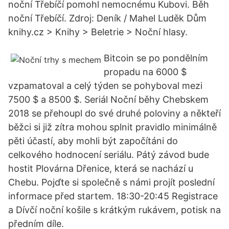
noční Třebíčí pomohl nemocnému Kubovi. Běh
noční Třebíčí. Zdroj: Deník / Mahel Luděk Dům
knihy.cz > Knihy > Beletrie > Noční hlasy.
Bitcoin se po pondělním
propadu na 6000 $
vzpamatoval a celý týden se pohyboval mezi
7500 $ a 8500 $. Seriál Noční běhy Chebskem
2018 se přehoupl do své druhé poloviny a někteří
běžci si již zítra mohou splnit pravidlo minimálně
pěti účastí, aby mohli být započítáni do
celkového hodnocení seriálu. Pátý závod bude
hostit Plovárna Dřenice, která se nachází u
Chebu. Pojďte si společně s námi projít poslední
informace před startem. 18:30-20:45 Registrace
a Dívčí noční košile s krátkým rukávem, potisk na
předním díle.