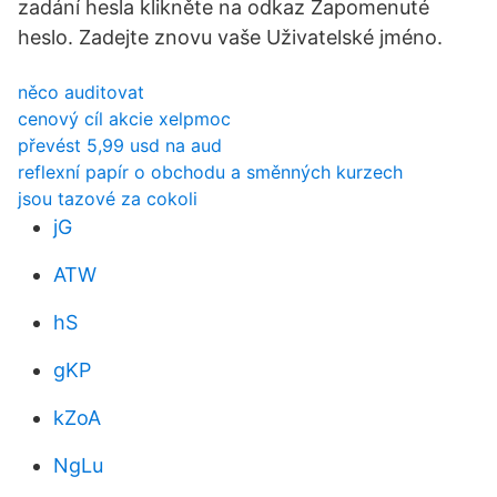
zadání hesla klikněte na odkaz Zapomenuté
heslo. Zadejte znovu vaše Uživatelské jméno.
něco auditovat
cenový cíl akcie xelpmoc
převést 5,99 usd na aud
reflexní papír o obchodu a směnných kurzech
jsou tazové za cokoli
jG
ATW
hS
gKP
kZoA
NgLu