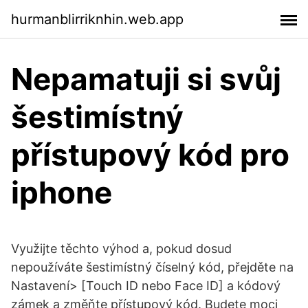
hurmanblirriknhin.web.app
Nepamatuji si svůj
šestimístný
přístupový kód pro
iphone
Využijte těchto výhod a, pokud dosud
nepoužíváte šestimístný číselný kód, přejděte na
Nastavení> [Touch ID nebo Face ID] a kódový
zámek a změňte přístupový kód. Budete moci