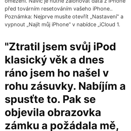
omezení. Navíc je nutné zálohovat data z iPhone
před továrním resetováním vašeho iPhone..
Poznámka: Nejprve musíte otevřít „Nastavení“ a
vypnout „Najít můj iPhone“ v nabídce „iCloud 1.
"Ztratil jsem svůj iPod
klasický věk a dnes
ráno jsem ho našel v
rohu zásuvky. Nabíjím a
spusťte to. Pak se
objevila obrazovka
zámku a požádala mě,