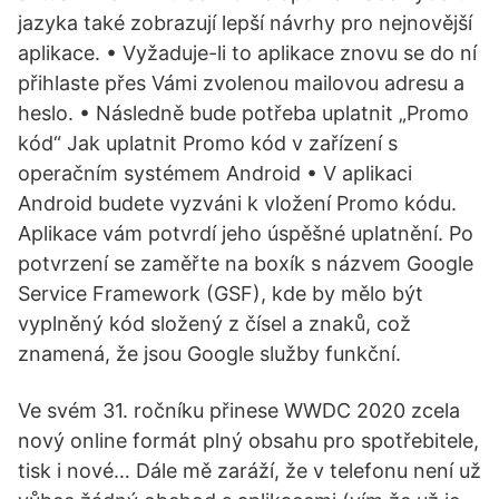
jazyka také zobrazují lepší návrhy pro nejnovější
aplikace. • Vyžaduje-li to aplikace znovu se do ní
přihlaste přes Vámi zvolenou mailovou adresu a
heslo. • Následně bude potřeba uplatnit „Promo
kód“ Jak uplatnit Promo kód v zařízení s
operačním systémem Android • V aplikaci
Android budete vyzváni k vložení Promo kódu.
Aplikace vám potvrdí jeho úspěšné uplatnění. Po
potvrzení se zaměřte na boxík s názvem Google
Service Framework (GSF), kde by mělo být
vyplněný kód složený z čísel a znaků, což
znamená, že jsou Google služby funkční.
Ve svém 31. ročníku přinese WWDC 2020 zcela
nový online formát plný obsahu pro spotřebitele,
tisk i nové… Dále mě zaráží, že v telefonu není už