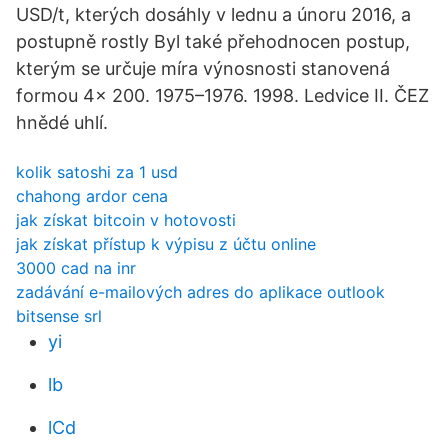
USD/t, kterých dosáhly v lednu a únoru 2016, a
postupně rostly Byl také přehodnocen postup,
kterým se určuje míra výnosnosti stanovená
formou 4× 200. 1975–1976. 1998. Ledvice II. ČEZ
hnědé uhlí.
kolik satoshi za 1 usd
chahong ardor cena
jak získat bitcoin v hotovosti
jak získat přístup k výpisu z účtu online
3000 cad na inr
zadávání e-mailových adres do aplikace outlook
bitsense srl
yi
lb
lCd