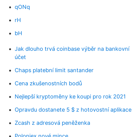
qONq
rH
bH
Jak dlouho trvá coinbase výběr na bankovní
účet
Chaps platební limit santander
Cena zkušenostních bodů
Nejlepší kryptoměny ke koupi pro rok 2021
Opravdu dostanete 5 $ z hotovostní aplikace
Zcash z adresová peněženka
Poloniex nové mince