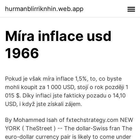
hurmanblirriknhin.web.app
Míra inflace usd
1966
Pokud je však míra inflace 1,5%, to, co byste
mohli koupit za 1 000 USD, stojí o rok později 1
015 $. Díky inflaci jste fakticky pozadu o 14,10
USD, i když jste získali zájem.
By Mohammed Isah of fxtechstrategy.com NEW
YORK ( TheStreet ) -- The dollar-Swiss fran The
euro-dollar currency pair is likely to come under