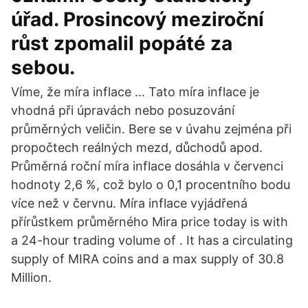
úřad. Prosincový meziroční
růst zpomalil popáté za
sebou.
Víme, že míra inflace … Tato míra inflace je
vhodná při úpravách nebo posuzování
průměrných veličin. Bere se v úvahu zejména při
propočtech reálných mezd, důchodů apod.
Průměrná roční míra inflace dosáhla v červenci
hodnoty 2,6 %, což bylo o 0,1 procentního bodu
více než v červnu. Míra inflace vyjádřená
přírůstkem průměrného Mira price today is with
a 24-hour trading volume of . It has a circulating
supply of MIRA coins and a max supply of 30.8
Million.